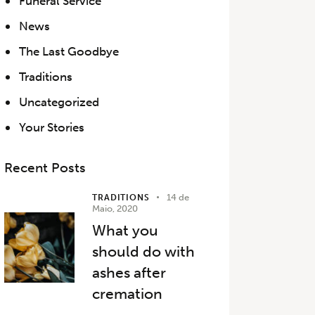
Funeral Service
News
The Last Goodbye
Traditions
Uncategorized
Your Stories
Recent Posts
14 de
TRADITIONS
Maio, 2020
What you
should do with
ashes after
cremation