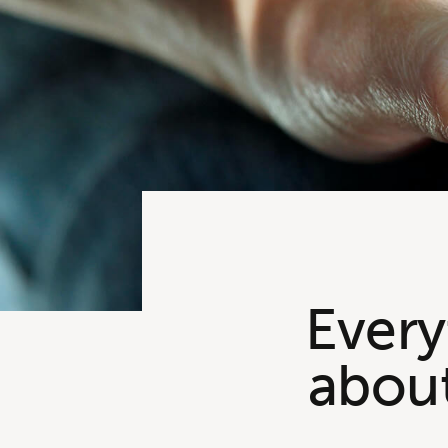
Every
about