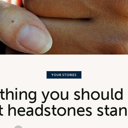
YOUR STORIES
thing you shoul
 headstones sta