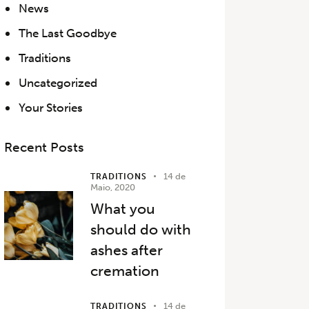
News
The Last Goodbye
Traditions
Uncategorized
Your Stories
Recent Posts
14 de
TRADITIONS
Maio, 2020
What you
should do with
ashes after
cremation
14 de
TRADITIONS