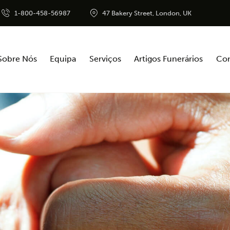
1-800-458-56987
47 Bakery Street, London, UK
Sobre Nós
Equipa
Serviços
Artigos Funerários
Con