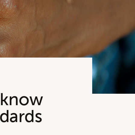
d know
ndards