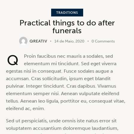
TRADITIONS
00:00
00:00
Practical things to do after
funerals
QREATIV
14 de Maio, 2020
0
Comments
Q
Proin faucibus nec mauris a sodales, sed
elementum mi tincidunt. Sed eget viverra
egestas nisi in consequat. Fusce sodales augue a
accumsan. Cras sollicitudin, ipsum eget blandit
pulvinar. Integer tincidunt. Cras dapibus. Vivamus
elementum semper nisi. Aenean vulputate eleifend
tellus. Aenean leo ligula, porttitor eu, consequat vitae,
eleifend ac, enim.
Sed ut perspiciatis, unde omnis iste natus error sit
voluptatem accusantium doloremque laudantium,