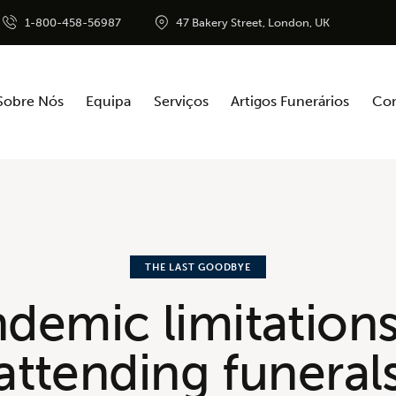
1-800-458-56987
47 Bakery Street, London, UK
Sobre Nós
Equipa
Serviços
Artigos Funerários
Con
THE LAST GOODBYE
demic limitation
attending funeral