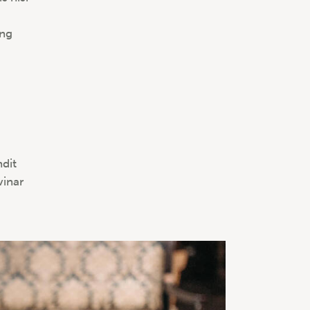
ing
ndit
vinar