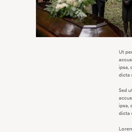
Ut pe
accus
ipsa, 
dicta
Sed u
accus
ipsa, 
dicta
Lorem