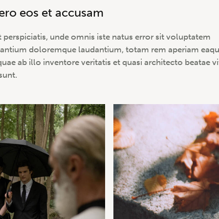
vero eos et accusam
t perspiciatis, unde omnis iste natus error sit voluptatem
antium doloremque laudantium, totam rem aperiam eaq
quae ab illo inventore veritatis et quasi architecto beatae v
sunt.