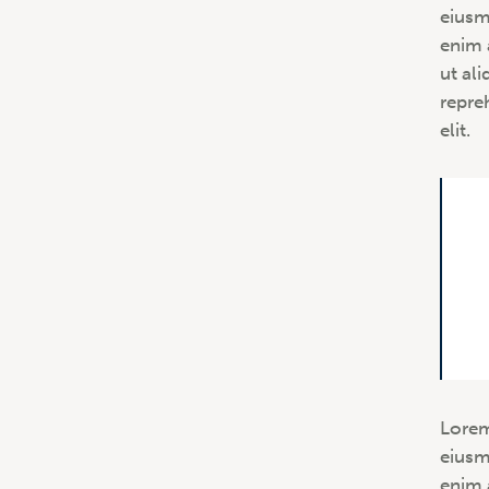
eiusm
enim 
ut al
repre
elit.
Lorem
eiusm
enim 