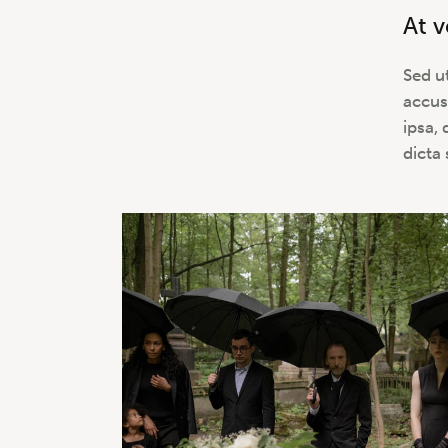
At 
Sed u
accus
ipsa, 
dicta 