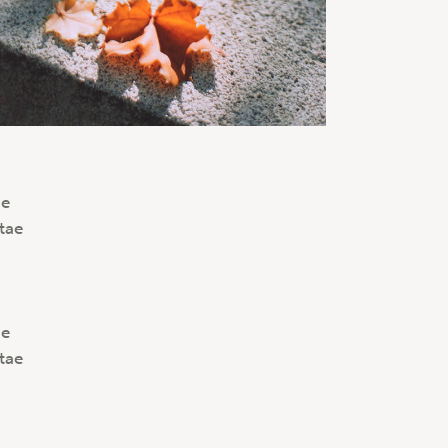
ue
itae
ue
itae