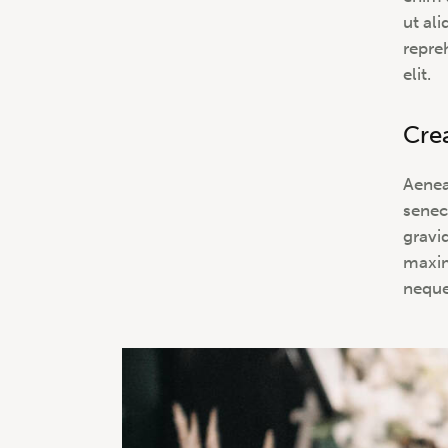
ut al
repre
elit.
Cre
Aenea
senec
gravid
maxim
neque 