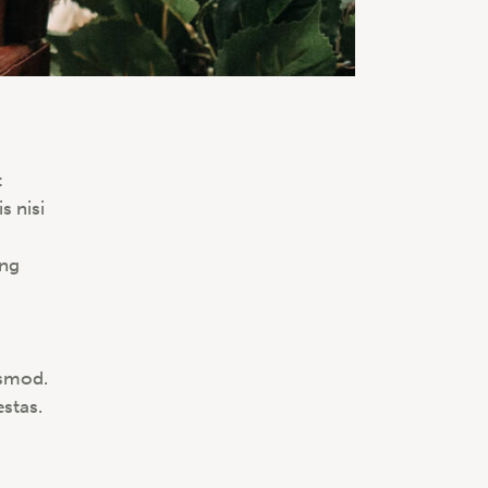
t
s nisi
ing
s
ismod.
stas.