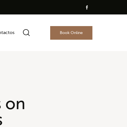
tactos
Book Online
s on
s