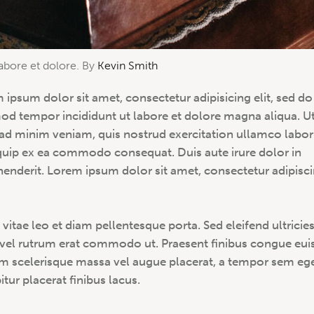
labore et dolore. By
Kevin Smith
 ipsum dolor sit amet, consectetur adipisicing elit, sed do
od tempor incididunt ut labore et dolore magna aliqua. U
ad minim veniam, quis nostrud exercitation ullamco labori
iquip ex ea commodo consequat. Duis aute irure dolor in
henderit. Lorem ipsum dolor sit amet, consectetur adipisc
 vitae leo et diam pellentesque porta. Sed eleifend ultricie
, vel rutrum erat commodo ut. Praesent finibus congue eu
m scelerisque massa vel augue placerat, a tempor sem ege
tur placerat finibus lacus.