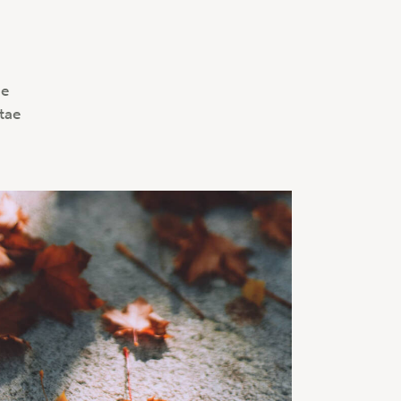
ue
itae