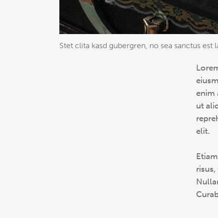
Stet clita kasd gubergren, no sea sanctus est 
Lorem
eiusm
enim 
ut al
repre
elit.
Etiam
risus
Nulla
Curabi