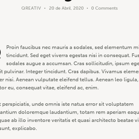
QREATIV
20 de Abril, 2020
0
Comments
Q
Proin faucibus nec mauris a sodales, sed elementum m
tincidunt. Sed eget viverra egestas nisi in consequat. Fu
sodales augue a accumsan. Cras sollicitudin, ipsum eg
it pulvinar. Integer tincidunt. Cras dapibus. Vivamus ele
r nisi. Aenean vulputate eleifend tellus. Aenean leo ligula,
tor eu, consequat vitae, eleifend ac, enim.
t perspiciatis, unde omnis iste natus error sit voluptatem
antium doloremque laudantium, totam rem aperiam eaq
quae ab illo inventore veritatis et quasi architecto beatae v
 sunt, explicabo.