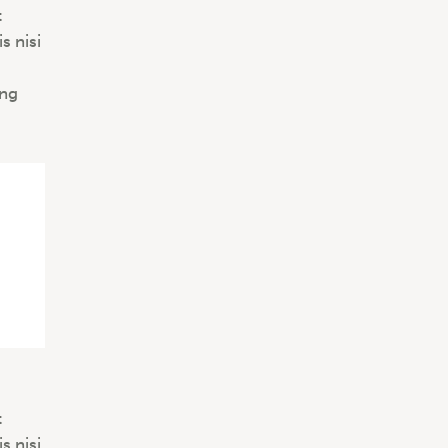
t
s nisi
ing
t
s nisi