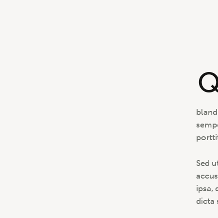
bland
sempe
portti
Sed u
accus
ipsa, 
dicta