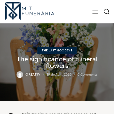
THE LAST GOODBYE
The significance of funeral
flowers
QREATIV
19 de Abril, 2020
0
Comments