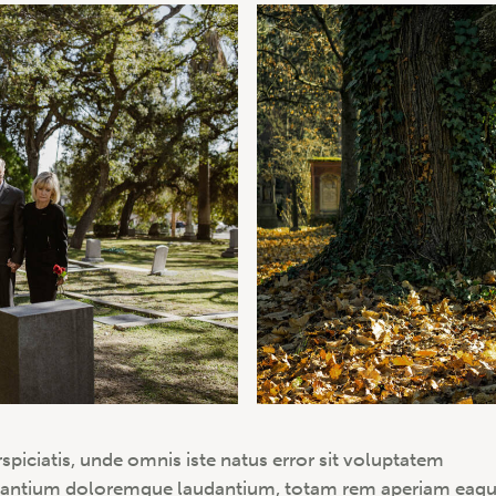
rspiciatis, unde omnis iste natus error sit voluptatem
antium doloremque laudantium, totam rem aperiam eaq