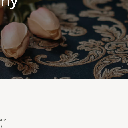
thy
i
sce
et