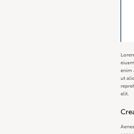
Lorem
eiusm
enim 
ut al
repre
elit.
Cre
Aenea