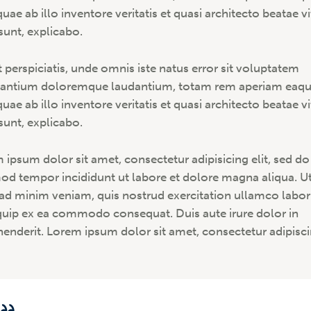
quae ab illo inventore veritatis et quasi architecto beatae v
 sunt, explicabo.
t perspiciatis, unde omnis iste natus error sit voluptatem
antium doloremque laudantium, totam rem aperiam eaq
quae ab illo inventore veritatis et quasi architecto beatae v
 sunt, explicabo.
 ipsum dolor sit amet, consectetur adipisicing elit, sed do
od tempor incididunt ut labore et dolore magna aliqua. U
ad minim veniam, quis nostrud exercitation ullamco labori
iquip ex ea commodo consequat. Duis aute irure dolor in
henderit. Lorem ipsum dolor sit amet, consectetur adipisc