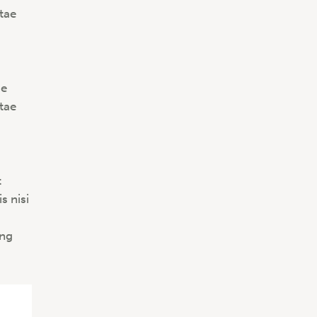
itae
ue
itae
t
s nisi
ing