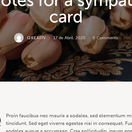
otes for a sympa
card
QREATIV
17 de Abril, 2020
0
Comments
Q
Proin faucibus nec mauris a sodales, sed elementum m
tincidunt. Sed eget viverra egestas nisi in consequat. Fu
sodales augue a accumsan. Cras sollicitudin, ipsum eg