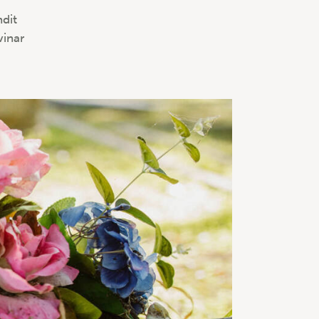
ndit
vinar