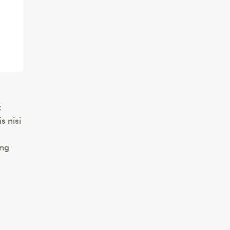
t
s nisi
ing