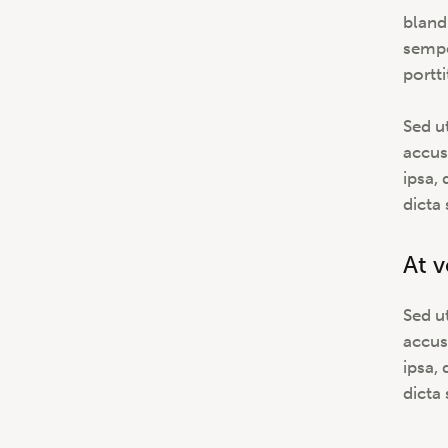
bland
sempe
portti
Sed u
accus
ipsa, 
dicta
At 
Sed u
accus
ipsa, 
dicta 