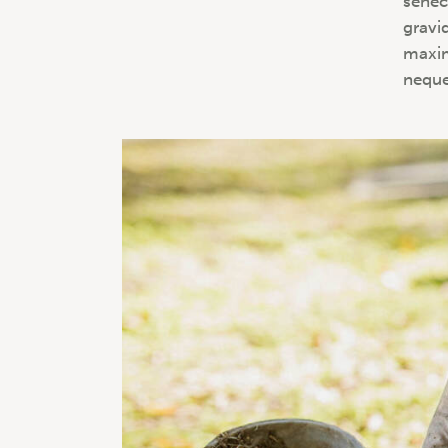
senec
gravid
maxim
neque 