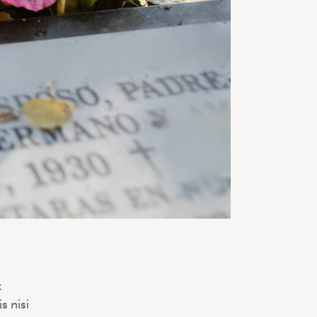
t
s nisi