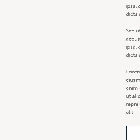
ipsa, 
dicta
Sed u
accus
ipsa, 
dicta
Lorem
eiusm
enim 
ut al
repre
elit.