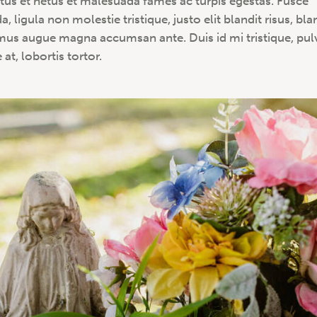
tus et netus et malesuada fames ac turpis egestas. Fusce
a, ligula non molestie tristique, justo elit blandit risus, bla
us augue magna accumsan ante. Duis id mi tristique, pul
at, lobortis tortor.