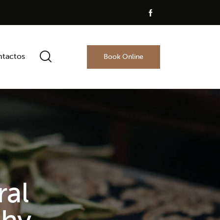
tactos
Book Online
ral