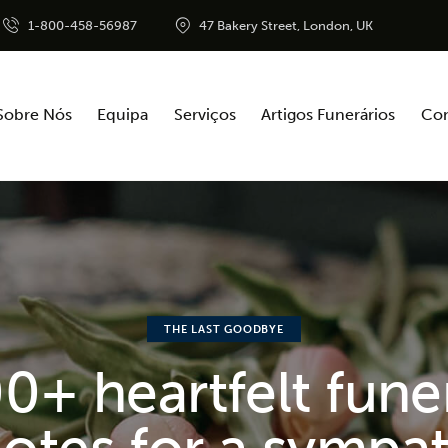
1-800-458-56987
47 Bakery Street, London, UK
Sobre Nós
Equipa
Serviços
Artigos Funerários
Con
THE LAST GOODBYE
0+ heartfelt fune